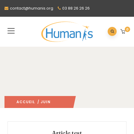
contact@humanis.org
03 88 26 26 26
0
ACCUEIL
/ JUIN
2026
/
Article test