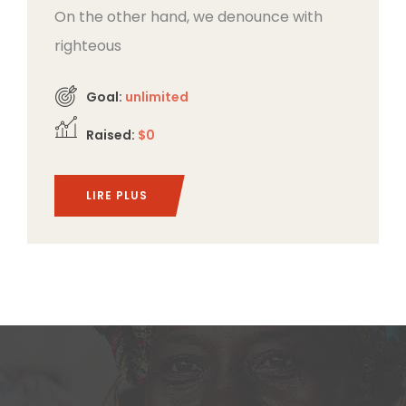
On the other hand, we denounce with
righteous
Goal:
unlimited
Raised:
$0
LIRE PLUS