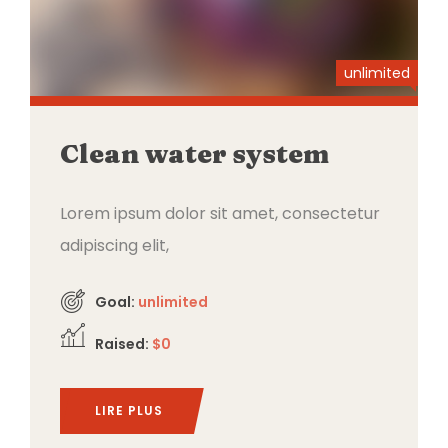
unlimited
Clean water system
Lorem ipsum dolor sit amet, consectetur
adipiscing elit,
Goal:
unlimited
Raised:
$0
LIRE PLUS