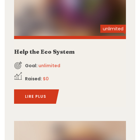
unlimited
Help the Eco System
Goal:
unlimited
Raised:
$0
LIRE PLUS