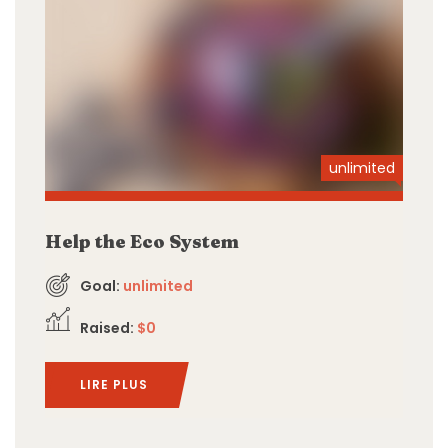
unlimited
Help the Eco System
Goal:
unlimited
Raised:
$0
LIRE PLUS