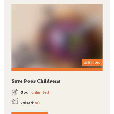
unlimited
Save Poor Childrens
Goal:
unlimited
Raised:
$0