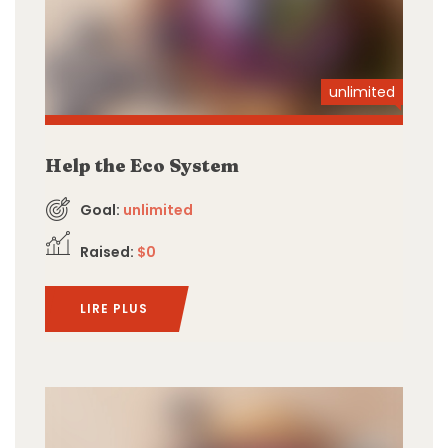
unlimited
Help the Eco System
Goal:
unlimited
Raised:
$0
LIRE PLUS