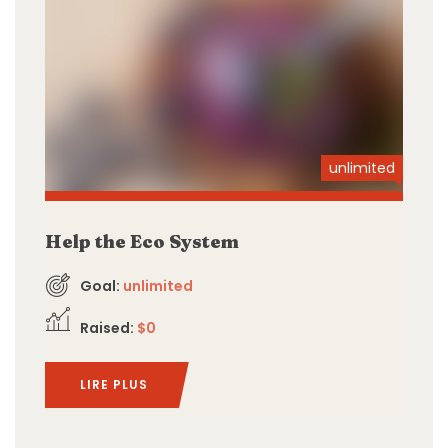
unlimited
Help the Eco System
Goal:
unlimited
Raised:
$0
LIRE PLUS