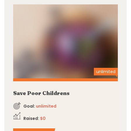
unlimited
Save Poor Childrens
Goal:
unlimited
Raised:
$0