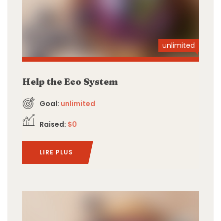
unlimited
Help the Eco System
Goal:
unlimited
Raised:
$0
LIRE PLUS