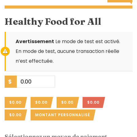
Healthy Food for All
Avertissement
Le mode de test est activé.
En mode de test, aucune transaction réelle
n’est effectuée.
$
$0.00
$0.00
$0.00
$0.00
$0.00
MONTANT PERSONNALISÉ
Sélectionnez un moyen de paiement