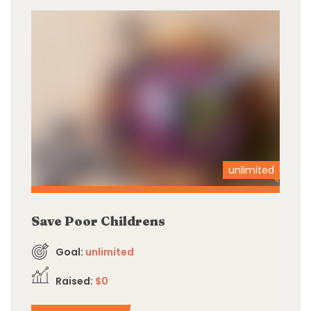
unlimited
Save Poor Childrens
Goal:
unlimited
Raised:
$0