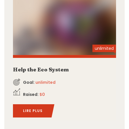
unlimited
Help the Eco System
Goal:
unlimited
Raised:
$0
LIRE PLUS