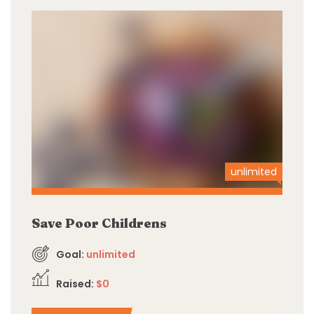
unlimited
Save Poor Childrens
Goal:
unlimited
Raised:
$0