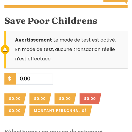
Save Poor Childrens
Avertissement
Le mode de test est activé.
En mode de test, aucune transaction réelle
n’est effectuée.
$
$0.00
$0.00
$0.00
$0.00
$0.00
MONTANT PERSONNALISÉ
Sélectionnez un moyen de paiement