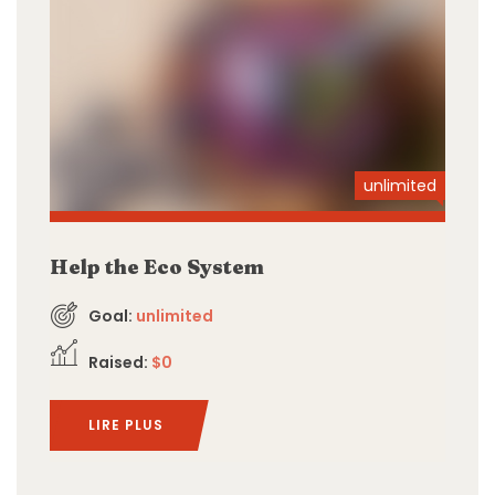
unlimited
Help the Eco System
Goal:
unlimited
Raised:
$0
LIRE PLUS