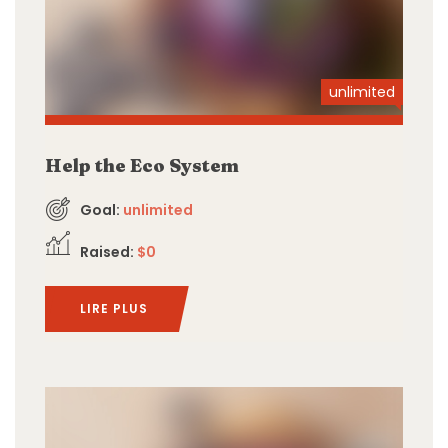
unlimited
Help the Eco System
Goal:
unlimited
Raised:
$0
LIRE PLUS