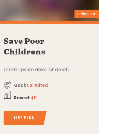
unlimited
Save Poor
Childrens
Lorem ipsum dolor sit amet,
consectetur adipiscing elit,
Goal:
unlimited
Raised:
$0
LIRE PLUS