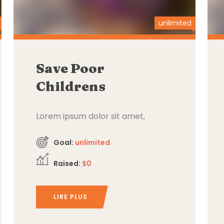
unlimited
Save Poor
Childrens
Lorem ipsum dolor sit amet,
consectetur adipiscing elit,
Goal:
unlimited
Raised:
$0
LIRE PLUS