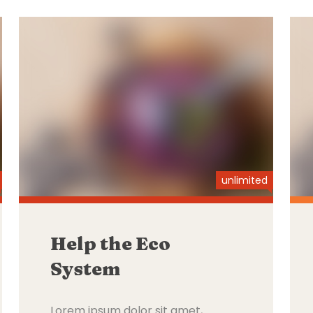
unlimited
Help the Eco
System
Lorem ipsum dolor sit amet,