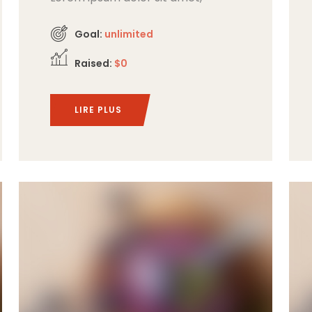
consectetur adipiscing elit,
Goal:
unlimited
Raised:
$0
LIRE PLUS