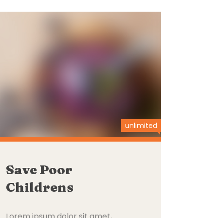
unlimited
Save Poor
Childrens
Lorem ipsum dolor sit amet,