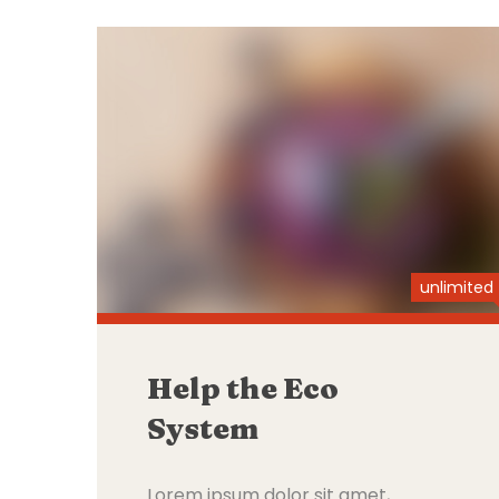
unlimited
Help the Eco
System
Lorem ipsum dolor sit amet,