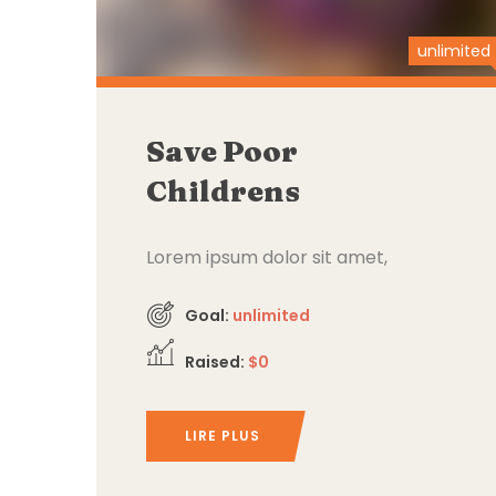
unlimited
Save Poor
Childrens
Lorem ipsum dolor sit amet,
consectetur adipiscing elit,
Goal:
unlimited
Raised:
$0
LIRE PLUS