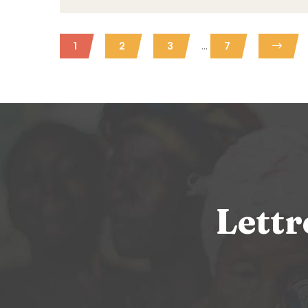
...
1
2
3
7
Lettr