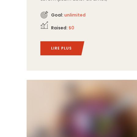
consectetur adipiscing elit,
Goal:
unlimited
Raised:
$0
LIRE PLUS