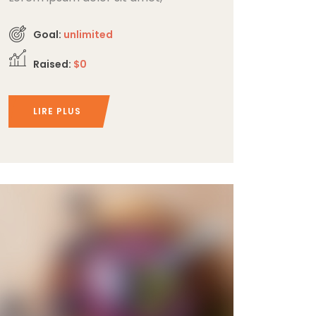
consectetur adipiscing elit,
Goal:
unlimited
Raised:
$0
LIRE PLUS