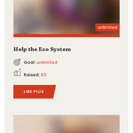
unlimited
Help the Eco System
Goal:
unlimited
Raised:
$0
LIRE PLUS