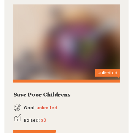
unlimited
Save Poor Childrens
Goal:
unlimited
Raised:
$0