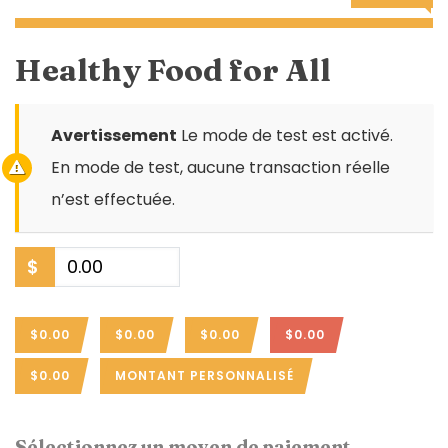
Healthy Food for All
Avertissement
Le mode de test est activé.
En mode de test, aucune transaction réelle
n’est effectuée.
$
$0.00
$0.00
$0.00
$0.00
$0.00
MONTANT PERSONNALISÉ
Sélectionnez un moyen de paiement