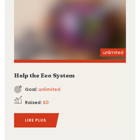
unlimited
Help the Eco System
Goal:
unlimited
Raised:
$0
LIRE PLUS