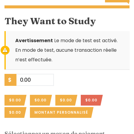
They Want to Study
Avertissement
Le mode de test est activé.
En mode de test, aucune transaction réelle
n’est effectuée.
$
$0.00
$0.00
$0.00
$0.00
$0.00
MONTANT PERSONNALISÉ
Sélectionnez un moyen de paiement