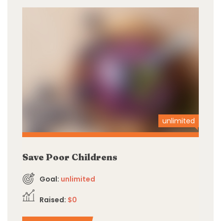
unlimited
Save Poor Childrens
Goal:
unlimited
Raised:
$0