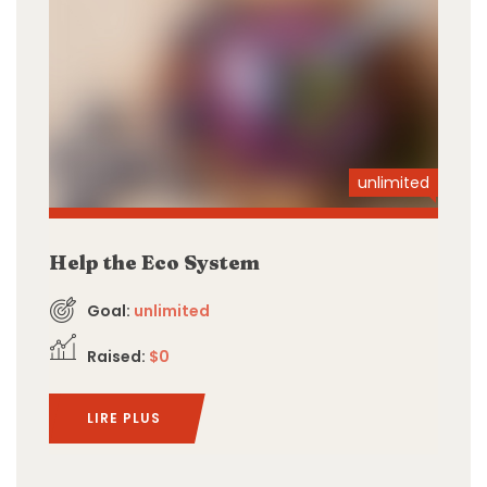
unlimited
Help the Eco System
Goal:
unlimited
Raised:
$0
LIRE PLUS