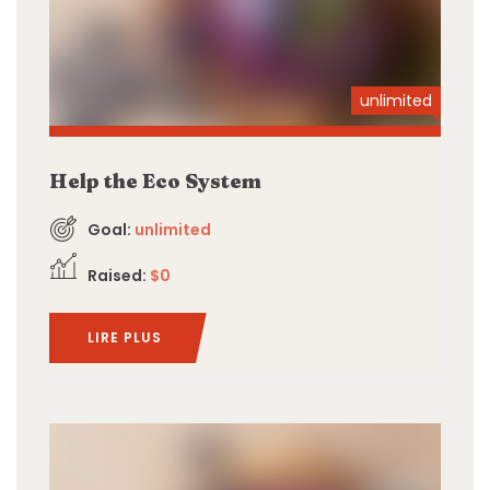
unlimited
Help the Eco System
Goal:
unlimited
Raised:
$0
LIRE PLUS